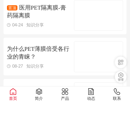
医用PET隔离膜-膏
药隔离膜
04-24
知识分享
为什么PET薄膜倍受各行
业的青睐？
08-27
知识分享
管理
食品包装一般使用哪种
薄膜？
首页
简介
产品
动态
联系
08-27
知识分享
版权所有：潮州市潮安区信德包装材料有限公司