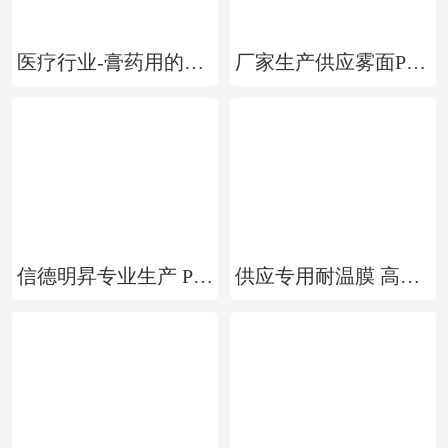
医疗行业-膏药用的PET离型膜
厂家生产供应雾面PET薄膜 亚/哑光膜 消光膜PET哑膜 多种亚度可选
信德明昇专业生产 PET防雾膜 高清 环保 防起雾 防雾透明片材卷材
供应专用耐温膜 高温可重复使用，宽幅可定制。耐温PET膜