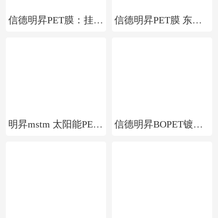
信德明昇PET膜：挂版PET胶片 挂版片基 拼版片基 挂版胶片
信德明昇PET膜 东丽S10PET耐高温膜 可用于电子行业 线路印刷等
明昇mstm 太阳能PET层压板单层PET膜 PET压合膜
信德明昇BOPET镀铝膜